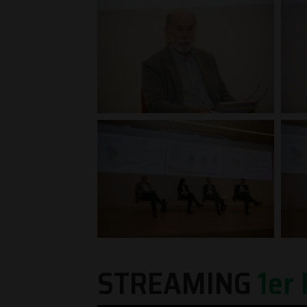
STREAMING
1
e
r