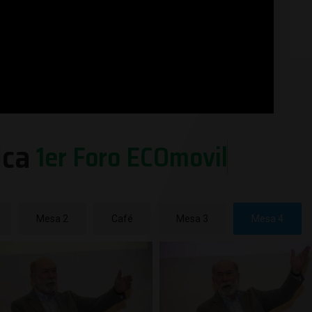
ica
1
e
r
F
o
r
o
E
C
O
m
o
v
i
l
i
d
a
d
B
i
Mesa 2
Café
Mesa 3
Mesa 4