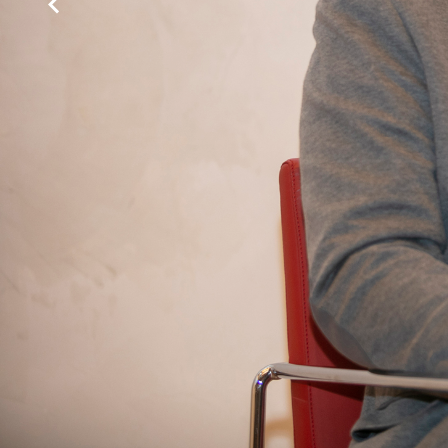
Organizado por:
Col
er
1
Foro ECOmo
Colegio d