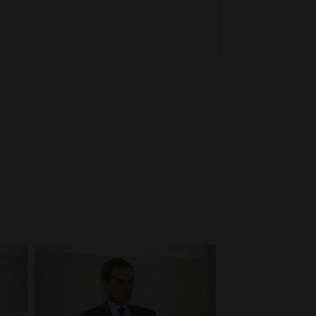
o
c
o