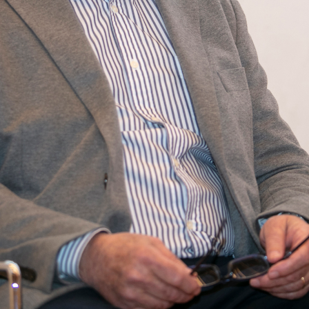
aboran:
vilidad Biocombustibles
e Ingenieros de Canales, Caminos y Puertos. C/ Almagro, 4
DESCARGA EL PROGRAMA