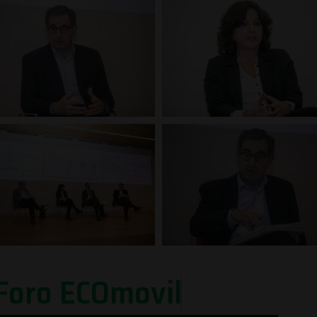
F
o
r
o
E
C
O
m
o
v
i
l
i
d
a
d
B
i
o
c
o