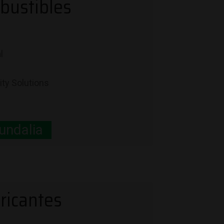
mbustibles
l
ty Solutions
undalia
ricantes