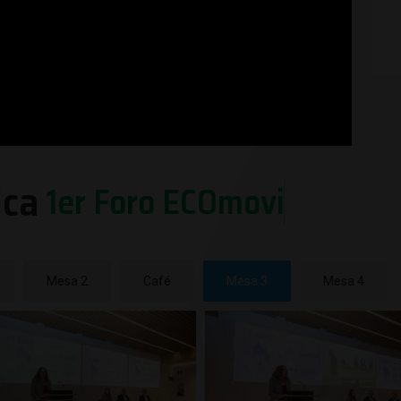
ica
1
e
r
F
o
r
o
E
C
O
m
o
v
i
l
i
d
a
d
B
i
Mesa 2
Café
Mesa 3
Mesa 4