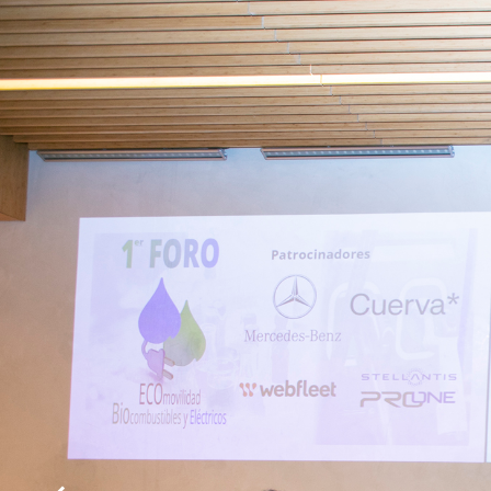
STREAMING
1
e
r