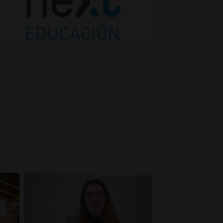
o
c
o
m
b
u