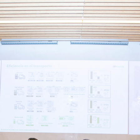
F
o
r
o
E
C
O
m
o
v
i
l
i
d
a
d
B
i
o
c
o