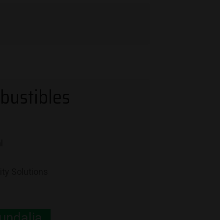
mbustibles
l
ty Solutions
undalia