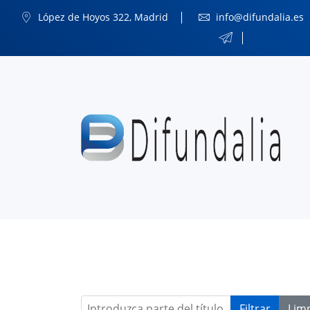
López de Hoyos 322, Madrid
info@difundalia.es
Introduzca parte del título
Filtrar
Lim