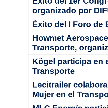
Éxito del 1er Congr
organizado por D
Éxito del I Foro de
Howmet Aerospace p
Transporte, organ
Kögel participa en 
Transporte
Lecitrailer colabor
Mujer en el Transpo