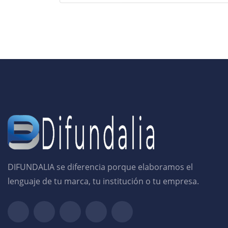
DIFUNDALIA se diferencia porque elaboramos el
lenguaje de tu marca, tu institución o tu empresa.